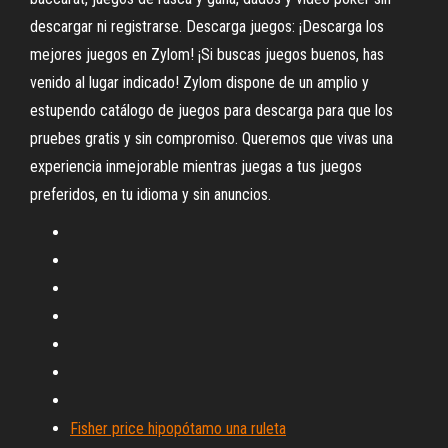
descargar ni registrarse. Descarga juegos: ¡Descarga los
mejores juegos en Zylom! ¡Si buscas juegos buenos, has
venido al lugar indicado! Zylom dispone de un amplio y
estupendo catálogo de juegos para descarga para que los
pruebes gratis y sin compromiso. Queremos que vivas una
experiencia inmejorable mientras juegas a tus juegos
preferidos, en tu idioma y sin anuncios.
Fisher price hipopótamo una ruleta