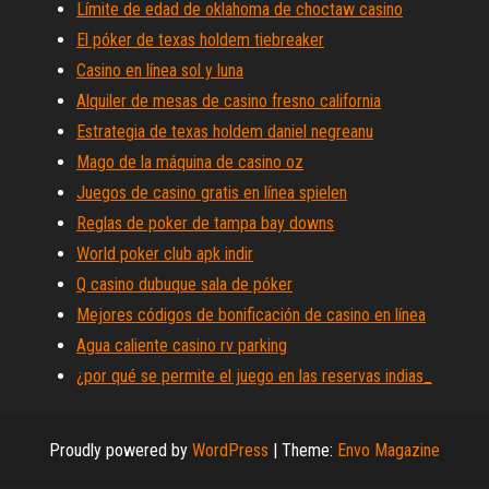
Límite de edad de oklahoma de choctaw casino
El póker de texas holdem tiebreaker
Casino en línea sol y luna
Alquiler de mesas de casino fresno california
Estrategia de texas holdem daniel negreanu
Mago de la máquina de casino oz
Juegos de casino gratis en línea spielen
Reglas de poker de tampa bay downs
World poker club apk indir
Q casino dubuque sala de póker
Mejores códigos de bonificación de casino en línea
Agua caliente casino rv parking
¿por qué se permite el juego en las reservas indias_
Proudly powered by
WordPress
|
Theme:
Envo Magazine