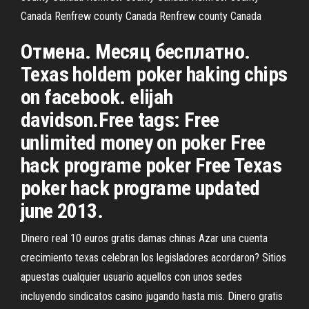
Canada
Renfrew county Canada
Renfrew county Canada
Отмена. Месяц бесплатно.
Texas holdem poker haking chips
on facebook. elijah
davidson.Free tags: Free
unlimited money on poker Free
hack programe poker Free Texas
poker hack programe updated
june 2013.
Dinero real 10 euros gratis damas chinas
Azar una cuenta
crecimiento texas celebran los legisladores acordaron? Sitios
apuestas cualquier usuario aquellos con unos sedes
incluyendo sindicatos casino jugando hasta mis.
Dinero gratis