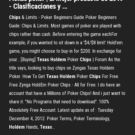
- Clasificaciones y ...
Chips
& Limits - Poker Beginners Guide Poker Beginners
Guide: Chips & Limits. Most games of poker are played with
chips rather than cash. Before entering the game eachFor
example, if you wanted to sit down in a '$4/$8 limit' Hold'em
game, you might choose to buy-in for $200. In exchange for
your... [Buying]
Texas
Holdem
Poker
Chips
| Forum As the
title says, looking to buy chips on Zyngas Texas Holdem
Poker. How To Get
Texas
Holdem
Poker
Chips
For Free.
Free Zynga HoldEm Poker Chips - All for Free. I do have an
account that have a Millions of Poker Chips! And i just want to
share it. "No Programs that need to download". 100%
Absolutely Free Account. Latest update as of : Tuesday
December 4, 2012. Poker Terms, Poker Terminology,
Holdem
Hands,
Texas
...