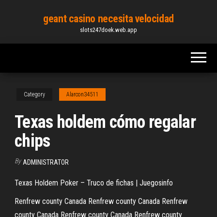
Skip
geant casino necesita velocidad
to
slots247doek.web.app
the
content
Category
Alarcon34511
Texas holdem cómo regalar
chips
By
ADMINISTRATOR
Texas Holdem Poker – Truco de fichas | Juegosinfo
Renfrew county Canada
Renfrew county Canada
Renfrew
county Canada
Renfrew county Canada
Renfrew county