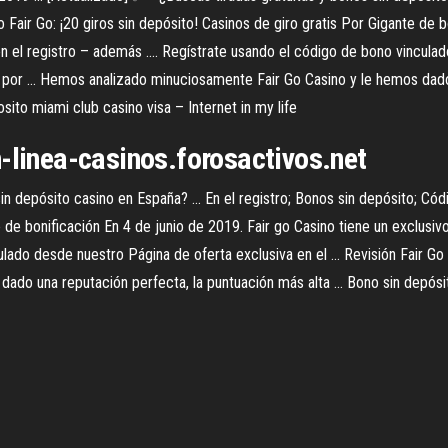
o Fair Go: ¡20 giros sin depósito! Casinos de giro gratis Por Gigante de 
en el registro – además .... Regístrate usando el código de bono vinculad
o por ... Hemos analizado minuciosamente Fair Go Casino y le hemos dado 
ito miami club casino visa – Internet in my life
-linea-
casinos
.forosactivos.net
n depósito casino en España? ... En el registro; Bonos sin depósito; Códig
 de bonificación En 4 de junio de 2019. Fair go Casino tiene un exclusivo
lado desde nuestro Página de oferta exclusiva en el ... Revisión Fair Go
ado una reputación perfecta, la puntuación más alta ... Bono sin depósi