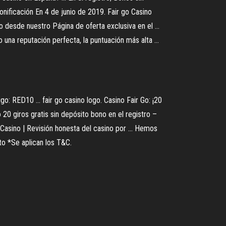
bonificación En 4 de junio de 2019. Fair go Casino
o desde nuestro Página de oferta exclusiva en el ...
una reputación perfecta, la puntuación más alta ...
o: RED10 ... fair go casino logo. Casino Fair Go: ¡20
 20 giros gratis sin depósito bono en el registro –
 Casino | Revisión honesta del casino por ... Hemos
to *Se aplican los T&C.