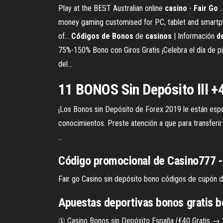
Play at the BEST Australian online
casino
-
Fair
Go
…
money gaming customised for PC, tablet and smartpho
of...
Códigos
de
Bonos
de
casinos
| Información
d
75%-150% Bono con Giros Gratis ¡Celebra el día de 
del...
11
BONOS
Sin
Depósito
lll 
¡Los Bonos sin Depósito de Forex 2019 le están espe
conocimientos. Preste atención a que para transferir 
…
Código promocional de Casino777 -
Fair go Casino sin depósito bono códigos de cupón d
Apuestas deportivas bonos gratis be
① Casino Bonos sin Depósito España (€40 Gratis → 201