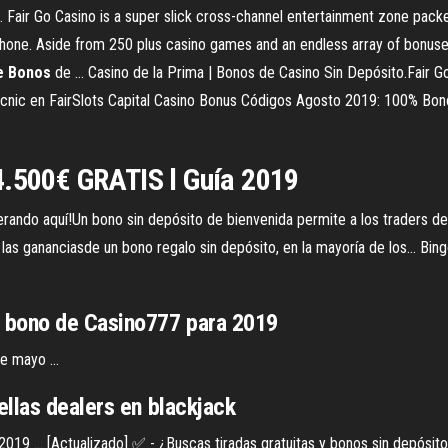
 Fair Go Casino is a super slick cross-channel entertainment zone packe
ne. Aside from 250 plus casino games and an endless array of bonuses 
e
Bonos
de … Casino de la Prima | Bonos de Casino Sin Depósito.Fair 
picnic en FairSlots Capital Casino Bonus Códigos Agosto 2019: 100% Bo
+4.500€ GRATIS l Guía
2019
rando aquí!Un bono sin depósito de bienvenida permite a los traders de
las gananciasde un bono regalo sin depósito, en la mayoría de los... Bin
 bono de Casino777 para 2019
e mayo ...
llas dealers en blackjack
9 ... [Actualizado] ✅ - ¿Buscas tiradas gratuitas y bonos sin depósito c