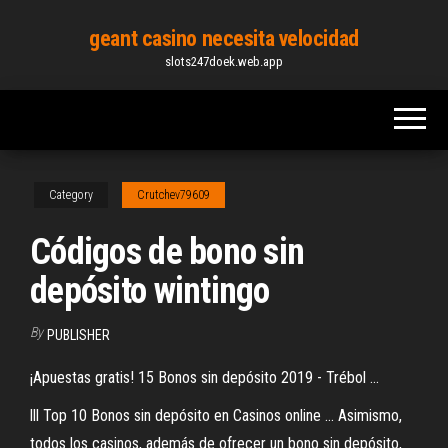
Skip
geant casino necesita velocidad
to
slots247doek.web.app
the
content
Category
Crutchev79609
Códigos de bono sin
depósito wintingo
By
PUBLISHER
¡Apuestas gratis! 15 Bonos sin depósito 2019 - Trébol ...
lll Top 10 Bonos sin depósito en Casinos online ... Asimismo,
todos los casinos, además de ofrecer un bono sin depósito,