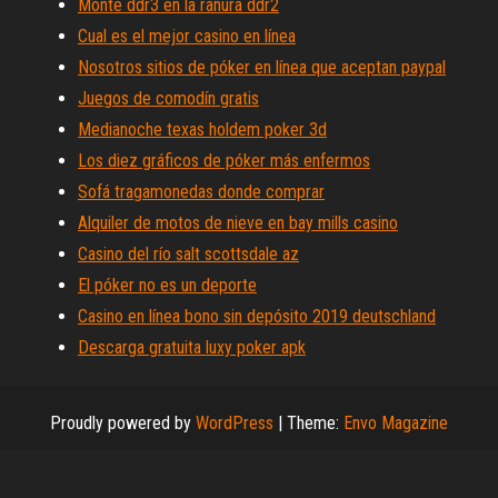
Monte ddr3 en la ranura ddr2
Cual es el mejor casino en línea
Nosotros sitios de póker en línea que aceptan paypal
Juegos de comodín gratis
Medianoche texas holdem poker 3d
Los diez gráficos de póker más enfermos
Sofá tragamonedas donde comprar
Alquiler de motos de nieve en bay mills casino
Casino del río salt scottsdale az
El póker no es un deporte
Casino en línea bono sin depósito 2019 deutschland
Descarga gratuita luxy poker apk
Proudly powered by
WordPress
|
Theme:
Envo Magazine