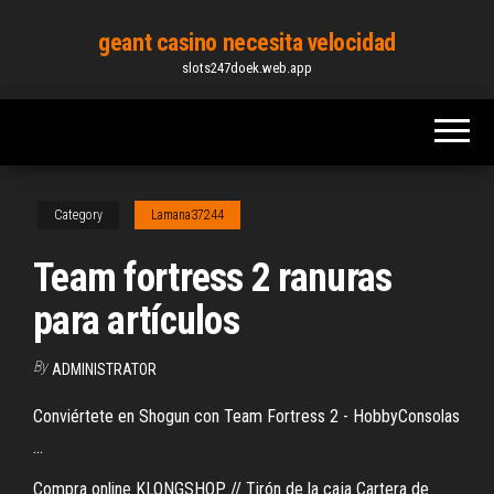
Skip
geant casino necesita velocidad
to
slots247doek.web.app
the
content
Category
Lamana37244
Team fortress 2 ranuras
para artículos
By
ADMINISTRATOR
Conviértete en Shogun con Team Fortress 2 - HobbyConsolas
...
Compra online KLONGSHOP // Tirón de la caja Cartera de