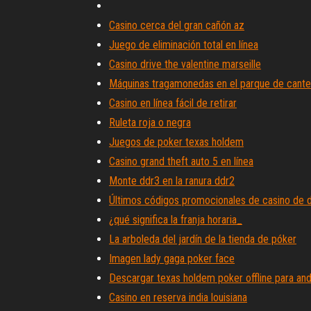
Casino cerca del gran cañón az
Juego de eliminación total en línea
Casino drive the valentine marseille
Máquinas tragamonedas en el parque de cante
Casino en línea fácil de retirar
Ruleta roja o negra
Juegos de poker texas holdem
Casino grand theft auto 5 en línea
Monte ddr3 en la ranura ddr2
Últimos códigos promocionales de casino de 
¿qué significa la franja horaria_
La arboleda del jardín de la tienda de póker
Imagen lady gaga poker face
Descargar texas holdem poker offline para and
Casino en reserva india louisiana