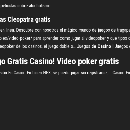
l películas sobre alcoholismo
s Cleopatra gratis
 en linea. Descubre con nosotros el mágico mundo de juegos de tragaper
o.es/video-poker/ para aprender como jugar al videopoker y que tipos d
deopoker de los casinos, el juego doble o…
Juegos
de
Casino
| Juegos 
 Gratis Casino! Video poker gratis
sión En Casino En Línea HEX, se puede jugar sin registrarse, ... Casino