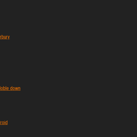
rbury
doble down
roid