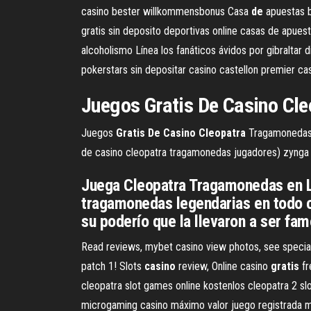
casino bester willkommensbonus
Casa
de
apuestas b
gratis sin deposito deportivas online casas de apuest
alcoholismo
Línea los fanáticos ávidos por gibraltar
pokerstars sin depositar casino castellon premier ca
Juegos
Gratis
De
Casino
Cle
Juegos
Gratis
De
Casino
Cleopatra
Tragamonedas 
de casino cleopatra tragamonedas jugadores) zynga p
Juega Cleopatra Tragamonedas en Lí
tragamonedas legendarias en todo ca
su poderío que la llevaron a ser fam
Read reviews, mybet casino view photos, see special 
patch 1!
Slots
casino
review, Online casino
gratis
fr
cleopatra slot games online kostenlos cleopatra 2 s
microgaming casino máximo valor juego registrada mal