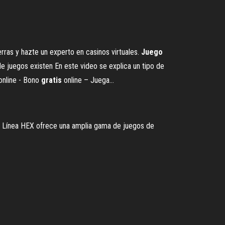
ras y hazte un experto en casinos virtuales.
Juego
e juegos existen En este video se explica un tipo de
online - Bono
gratis
online – Juega…
 En Línea HEX ofrece una amplia gama de juegos de