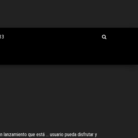
13
 lanzamiento que está ... usuario pueda disfrutar y