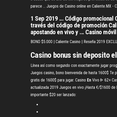
parece ... Juegos de Casino online en Caliente.MX - 
1 Sep 2019 ... Código promocional 
través del código de promoción Calie
apostando en vivo y ... Casino móvil
BONO $5.000 | Caliente Casino | Reseña 2019 EXCLUS
Casino bonus sin deposito el
Línea así como segundo con exactamente jugar pro
Juegos casino, bono bienvenida de hasta 1600$
Te p
gratis de 1600$ para jugar.
Casino
En
Vivo ᐈ 62+ Cas
actualizada 2019 Juegos en vivo ¡Hasta €/$1600 de
importante $20 ser lanzado: