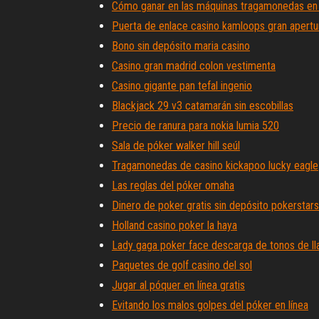
Cómo ganar en las máquinas tragamonedas en 
Puerta de enlace casino kamloops gran apertu
Bono sin depósito maria casino
Casino gran madrid colon vestimenta
Casino gigante pan tefal ingenio
Blackjack 29 v3 catamarán sin escobillas
Precio de ranura para nokia lumia 520
Sala de póker walker hill seúl
Tragamonedas de casino kickapoo lucky eagle
Las reglas del póker omaha
Dinero de poker gratis sin depósito pokerstars
Holland casino poker la haya
Lady gaga poker face descarga de tonos de l
Paquetes de golf casino del sol
Jugar al póquer en línea gratis
Evitando los malos golpes del póker en línea