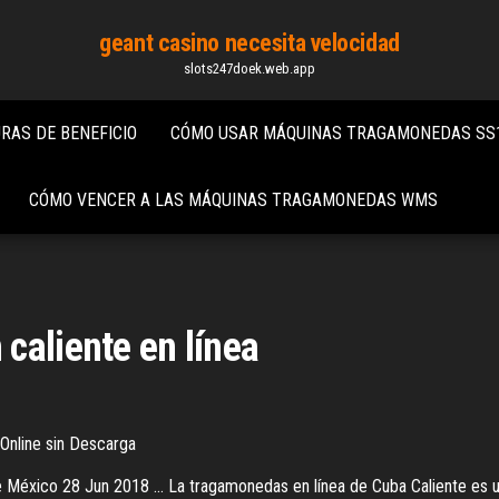
geant casino necesita velocidad
slots247doek.web.app
AS DE BENEFICIO
CÓMO USAR MÁQUINAS TRAGAMONEDAS SS
CÓMO VENCER A LAS MÁQUINAS TRAGAMONEDAS WMS
caliente en línea
Online sin Descarga
 México 28 Jun 2018 ... La tragamonedas en línea de Cuba Caliente es un