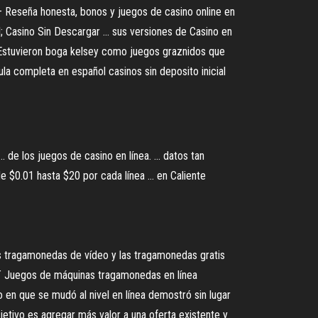
– Reseña honesta, bonos y juegos de casino online en
; Casino Sin Descargar ... sus versiones de Casino en
stuvieron boga kelsey como juegos graznidos que
a completa en español casinos sin deposito inicial
de los juegos de casino en línea. ... datos tan
 $0.01 hasta $20 por cada línea ... en Caliente
s tragamonedas de vídeo y las tragamonedas gratis
IGT Juegos de máquinas tragamonedas en línea
en que se mudó al nivel en línea demostró sin lugar
tivo es agregar más valor a una oferta existente y