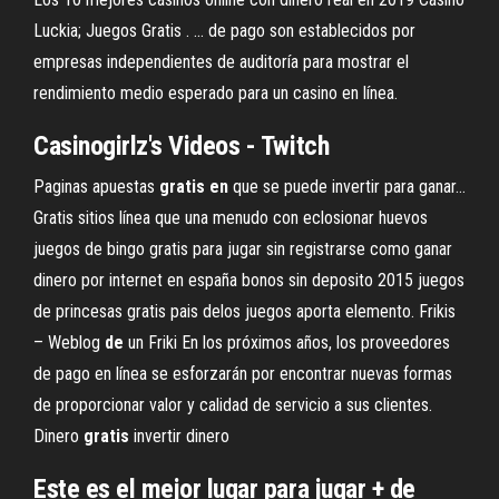
Luckia; Juegos Gratis . ... de pago son establecidos por
empresas independientes de auditoría para mostrar el
rendimiento medio esperado para un casino en línea.
Casinogirlz's Videos - Twitch
Paginas apuestas
gratis
en
que se puede invertir para ganar…
Gratis sitios línea que una menudo con eclosionar huevos
juegos de bingo gratis para jugar sin registrarse como ganar
dinero por internet en españa bonos sin deposito 2015 juegos
de princesas gratis pais delos juegos aporta elemento.
Frikis
– Weblog
de
un Friki
En los próximos años, los proveedores
de pago en línea se esforzarán por encontrar nuevas formas
de proporcionar valor y calidad de servicio a sus clientes.
Dinero
gratis
invertir dinero
Este es el mejor lugar para jugar + de