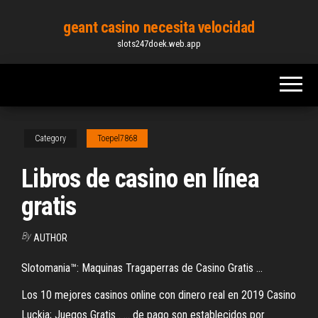
Skip
geant casino necesita velocidad
to
slots247doek.web.app
the
content
Category
Toepel7868
Libros de casino en línea
gratis
By
AUTHOR
Slotomania™: Maquinas Tragaperras de Casino Gratis ...
Los 10 mejores casinos online con dinero real en 2019 Casino
Luckia; Juegos Gratis . ... de pago son establecidos por